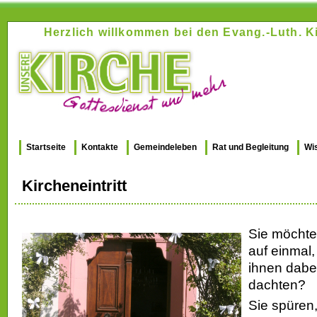
Herzlich willkommen bei den Evang.-Luth.
Startseite
Kontakte
Gemeindeleben
Rat und Begleitung
Wi
Kircheneintritt
Sie möchte
auf einmal
ihnen dabei 
dachten?
Sie spüren,