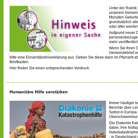
Unter der Rubrik 
unserem Gemeind
Monaten Geburtst
grundsätzlich al
oder älter werden
Aufgrund neuer D
personenbezogen
mehr veröffentlic
Wenn Sie Ihren G
Gemeindebrief ver
bitte eine Einverständniserklärung aus. Geben Sie diese dann im Pfarramt a
Briefkasten.
Hier finden Sie einen entsprechenden Vordruck.
Humanitäre Hilfe verstärken
Immer häufiger 
Berichte über Le
Selbst in Europa 
Überschwemmunge
Die Diakonie Kat
dabei, ihre Notla
Naturkatastrophe
- in Deutschland 