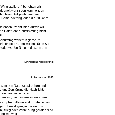
"Wir gratulieren" berichten wir in
ebrief, wer in den kommenden
ag feiert. Aufgeführt werden
le Gemeindemitglieder, die 70 Jahre
.
atenschutzrichtlinien dürfen wir
e Daten ohne Zustimmung nicht
hen.
eburtstag weiterhin gerne im
öffentlicht haben wollen, füllen Sie
b oder werfen Sie uns diese in den
[Einverständniserklärung]
3. September 2025
bestimmen Naturkatastrophen und
id und Zerstörung die Nachrichten.
treten immer häufiger
n auf, die Existenzen zerstören.
astrophenhilfe unterstützt Menschen
ge zu bewältigen, in die sie durch
n, Krieg oder Vertreibung geraten sind
und weltweit.