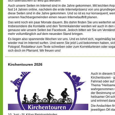
sich überraschen! Er wird gut werden!
Auch unsere Seiten im Internet sind in die Jahre gekommen. Mit leichten A
fast 14 Jahren online, nachdem die erste Internetpräsenz von uns grundlegen
diese Seiten sind in die Jahre gekommen. Und so ist es nur konsequent, we
unseren Nachbargemeinden einen neuen Internetauftritt planen.
Das wird noch ein paar Monate dauern. Bis dahin finden Sie uns weiterhin w
Insbesondere die Kontakte und den Terminkalender werden wir auch in den 
genauso wie unsere Seiten bei Facebook. Jedoch bitten wir Sie um Verständni
mehr vollumfänglich auf dem neuesten Stand bringen.
Es liegen also spannende Wochen vor uns. Und es lohnt sich, regelmäßig b
wieder mal im Internet surfen. Und wenn Sie jetzt Lust bekommen haben, sich
Fotograf, Redakteur zum Texte schreiben oder zum Korrekturlesen oder sog
sich doch im Pfarramt. Wir freuen uns!
Kirchentouren 2026
Auch in diesem S
Kirchentouren - g
Fahrrad oder auf
Thema "Heilsame 
wahrgenommen wer
der Besinnung un
heilsamer Ort sch
und erinnert dara
Die Andachten f
jeweiligen Ort stat
10. Juni - St. Kilian Reinhardshofen