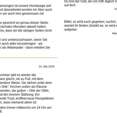
Du bist der Gott, der mir hilft; täglich 
auf dich.
npassungen ist unsere Homepage seit
P
d überarbeitet worden ist. Aber auch
nn wir auch hier gemeinsam mit
Bittet, so wird euch gegeben; suchet,
ie gewohnt an genau dieser Stelle.
werdet ihr finden; klopfet an, so wird
nächsten Monaten aktuell halten,
aufgetan.
s, dass wir die übrigen Seiten nicht
Mat
ei uns vorbeizuschauen, wenn Sie
 auch aktiv einzubringen - als
ar als Webmaster - dann melden Sie
14. Mai 2026
ommer gibt es wieder die
anz gleich, ob zu Fuß, mit dem
 andere Weise. Sie stehen unter dem
Orte". Kirchen sollen als Räume
den, die guttun – Orte der Stille,
d der inneren Stärkung. Ein
enkt Trost, eröffnet neue Perspektiven
n, dass niemand allein ist.
inden immer mittwochs um 19 Uhr am
t: