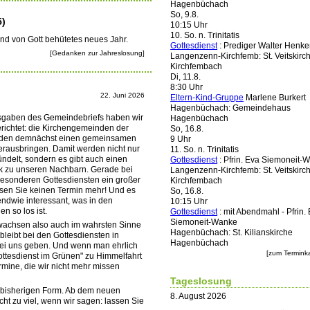
Hagenbüchach
So, 9.8.
5)
10:15 Uhr
10. So. n. Trinitatis
nd von Gott behütetes neues Jahr.
Gottesdienst
:
Prediger Walter Henke
[Gedanken zur Jahreslosung]
Langenzenn-Kirchfemb:
St. Veitskirc
Kirchfembach
Di, 11.8.
8:30 Uhr
22. Juni 2026
Eltern-Kind-Gruppe
Marlene Burkert
Hagenbüchach:
Gemeindehaus
usgaben des Gemeindebriefs haben wir
Hagenbüchach
richtet: die Kirchengemeinden der
So, 16.8.
rden demnächst einen gemeinsamen
9 Uhr
rausbringen. Damit werden nicht nur
11. So. n. Trinitatis
delt, sondern es gibt auch einen
Gottesdienst
:
Pfrin. Eva Siemoneit-
k zu unseren Nachbarn. Gerade bei
Langenzenn-Kirchfemb:
St. Veitskirc
esonderen Gottesdiensten ein großer
Kirchfembach
assen Sie keinen Termin mehr! Und es
So, 16.8.
endwie interessant, was in den
10:15 Uhr
 so los ist.
Gottesdienst
:
mit Abendmahl - Pfrin.
Siemoneit-Wanke
achsen also auch im wahrsten Sinne
Hagenbüchach:
St. Kilianskirche
bleibt bei den Gottesdiensten in
Hagenbüchach
ei uns geben. Und wenn man ehrlich
[zum Terminka
Gottesdienst im Grünen" zu Himmelfahrt
mine, die wir nicht mehr missen
Tageslosung
r bisherigen Form. Ab dem neuen
8. August 2026
ht zu viel, wenn wir sagen: lassen Sie