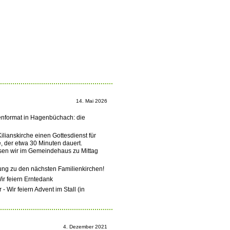
14. Mai 2026
enformat in Hagenbüchach: die
Kilianskirche einen Gottesdienst für
, der etwa 30 Minuten dauert.
sen wir im Gemeindehaus zu Mittag
ung zu den nächsten Familienkirchen!
ir feiern Erntedank
 Wir feiern Advent im Stall (in
4. Dezember 2021