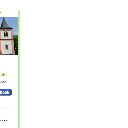
h
ook!
ilder
nhaf