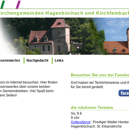
. Kirchengemeinden Hagenbüchach und Kirchfembac
ssenswertes
Nachgedacht
Links
Besuchen Sie uns bei Faceb
uns im Internet besuchen. Hier finden
Dort haben wir Terminhinweise und B
ssenswertes über unsere beiden
für Sie bereit gestellt.
er Gemeindeleben. Viel Spaß beim
ere Seiten!
die nächsten Termine
So, 9.8.
9 Uhr
Gottesdienst
:
Prediger Walter Henke
Hagenbüchach:
St. Kilianskirche