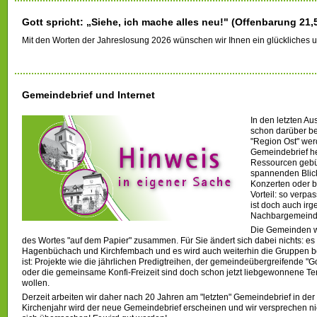
Gott spricht: „Siehe, ich mache alles neu!" (Offenbarung 21,
Mit den Worten der Jahreslosung 2026 wünschen wir Ihnen ein glückliches u
Gemeindebrief und Internet
In den letzten A
schon darüber be
"Region Ost" we
Gemeindebrief he
Ressourcen gebün
spannenden Blic
Konzerten oder b
Vorteil: so verp
ist doch auch irg
Nachbargemeinden
Die Gemeinden w
des Wortes "auf dem Papier" zusammen. Für Sie ändert sich dabei nichts: es 
Hagenbüchach und Kirchfembach und es wird auch weiterhin die Gruppen b
ist: Projekte wie die jährlichen Predigtreihen, der gemeindeübergreifende "
oder die gemeinsame Konfi-Freizeit sind doch schon jetzt liebgewonnene Ter
wollen.
Derzeit arbeiten wir daher nach 20 Jahren am "letzten" Gemeindebrief in de
Kirchenjahr wird der neue Gemeindebrief erscheinen und wir versprechen nic