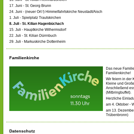
17. Juni - St. Georg Brunn
24. Juni - (neuer Ort !) Himmelfahrtskirche Neustadt/Aisch
1. Juli - Spielplatz Trautskirchen
8. Juli - St. Kilian Hagenbüchach
15. Juli - Hauptkirche Wilhermsdorf
22. Juli - St. Kilian Dürrnbuch
29. Juli - Markuskirche Dottenheim
Familienkirche
Das neue Famili
Familienkirche!
Wir feiern in der 
Kleine und Große
Anschließend es
(Mitbringbuffet).
Herzliche Einlad
am 4. Oktober - W
am 13. Dezember -
Trübenbronn)
Datenschutz