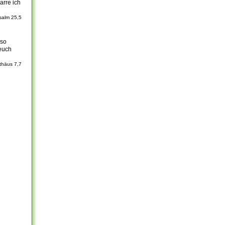
harre ich
salm 25,5
 so
 euch
thäus 7,7